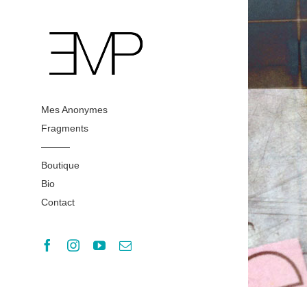
Passer
au
contenu
Mes Anonymes
Fragments
———
Boutique
Bio
Contact
Facebook
Instagram
YouTube
Email